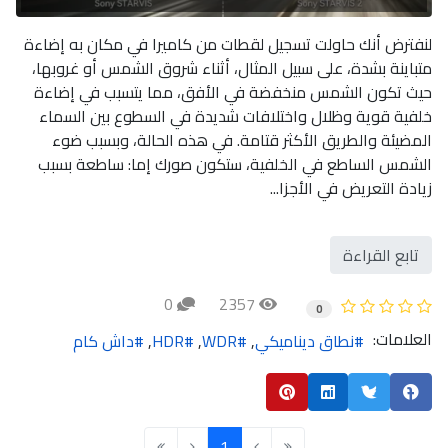
لنفترض أنك حاولت تسجيل لقطات من كاميرا في مكان به إضاءة
متباينة بشدة، على سبيل المثال، أثناء شروق الشمس أو غروبها،
حيث تكون الشمس منخفضة في الأفق، مما يتسبب في إضاءة
خلفية قوية وظلال واختلافات شديدة في السطوع بين السماء
المضيئة والطريق الأكثر قتامة. في هذه الحالة، وبسبب ضوء
الشمس الساطع في الخلفية، ستكون صورك إما: ساطعة بسبب
زيادة التعريض في الأجزا...
تابع القراءة
0
2357
0
العلامات:
نطاق ديناميكي
WDR
HDR
داش كام
1