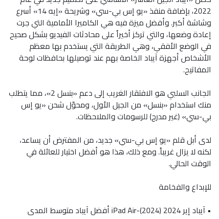
2022، بإضافة منفذ «يو إس بي-سي» وشريحة «إيه 14» أسرع
وشاشة أكبر. وأفضل ميزة فيه هي الكاميرا الأمامية التي جرت
إعادة وضعها، والتي تركز أخيراً على محادثات الفيديو بشكل صحيح
في الوضع الأفقي، وهي الطريقة التي يستخدم بها معظم
الأشخاص أجهزة آيباد الخاصة بهم عند توصيلها بحافظات لوحة
المفاتيح.
الجانب السلبي هو الافتقار الغريب إلى دعم «بنسل 2»، مما يتطلب
منك استخدام «بنسل» من الجيل الأول، ومحوّل شحن «يو إس
بي-سي» (غير مدرج) للرسومات والملاحظات.
لدى أبل قلم «يو إس بي-سي» جديد، من المفترض أن يساعد،
لكنه لا يزال غريباً. ومع ذلك، هذا هو أفضل اختيار للعائلة في
الوقت الحالي.
للإبداع والفخامة
• آيباد إير 2024 (2024)-iPad Air أفضل آيباد متوسط المدى