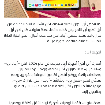
كنا نتمنى أن تكون الحياة بسيطة، لكن
تشكيلة آيباد الجديدة
من
أبل تُظهر أن الأمر ليس كذلك دائماً. لعدة سنوات، كان لدى أبل
طراز واحد فقط يسمى آيباد. لكن منذ عدة أجيال، أصبح اختيار الطراز
المناسب عملية معقدة بصورة غريبة.
أجهزة آيباد
أصدرت أبل أخيراً أجهزة آيباد جديدة في عام 2024، لكن «آيباد برو»
و«آيباد إير» هما طرازان أكثر تكلفة، ورغم أنهما يتميزان
بمعالجات رائعة ووضع أفضل لكاميرا الدردشة بالفيديو، ودعم
محسَّن لقلم «بنسل برو» وشاشة «أوليد» على طرازات «برو»،
فإنها غالباً ما تكون أكثر تكلفة مما قد يرغب الناس فيه أو
يحتاجون إليه.
لمدة سنوات، قدّمنا توصيات بأجهزة آيباد الأقل تكلفة بوصفها