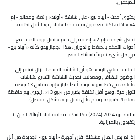
للمبدعين.
يحتوي أحدث «آيباد برو» على شاشة «أوليد» رائعة، ومعالج «إم
4» بداخله، لكننا معجبون بقيمة خط «آيباد إير» الأقل تكلفة.
تجعل شريحة «إم 2»، إضافة إلى دعم «بنسل برو» الجديد مع
أدوات التحكم بالضغط والدوران، هذا الجهاز يبدو كأنه «آيباد برو»
في كل شيء تقريباً باستثناء السعر.
الجانب السلبي الوحيد هو أن الشاشة الجيدة لا تزال تفتقر إلى
الوضوح الإضافي ومعدلات تحديث الشاشة الأسرع لشاشات
«أوليد» في خط «برو». يوجد أيضاً طراز «إير» مقاس 13 بوصة
لأول مرة، وهو أقل تكلفة بكثير من «برو 13». (يجري بيع حافظة
«ماجيك كيبورد» وقلم «أبل بنسل برو» بشكل منفصل).
• آيباد برو 2024 (2024) iPad Pro- فخامة آيباد لأولئك الذين لا
يتقيدون بالميزانية.
إذا لم يكن المال مشكلة، فإن أجهزة «آيباد برو» الجديدة من أبل