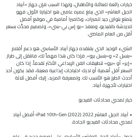
خيارات رائعة للعائلة والأطفال، ولهذا السبب فإن جهاز «آيباد
الجيل العاشر» الذي يبلغ عمره عامين هو اختيارنا الأول: فهو
يتمتع بتوازن جيد للميزات، وكاميرا أمامية في موقع أفضل
للدردشة بالفيديو، ومنفذ «يو إس بي-سي»، وتصميم محدَّث بسعر
أقل من العام الماضي.
الشيء الوحيد الذي يفتقده جهاز آيباد الأساسي هو دعم أقلام
«بنسل 2» و«بنسل برو». فإذا كان هذا مهماً لك، فانتقل إلى طراز
«إير» أو «برو» لتطبيقات الفن الإبداعي الأكثر تقدماً. إذا كان
السعر أقل أهمية أو لديك احتياجات إبداعية معينة، فقد يكون أحد
أحدث الطرز هو الأنسب لك. ولمعرفة المزيد، إليك أفضل ثلاثة
اختيارات لأجهزة آيباد.
خيار لمحبي محادثات الفيديو
• آيباد الجيل العاشر 2022 (2022) iPad 10th-Gen-أفضل آيباد
لمحبي محادثات الفيديو الجادة.
حصل «آيباد الجيل العاشر» الأساسي على تصميم جديد في عام