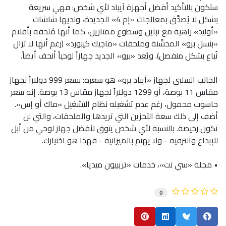
ستكون بالتأكيد أفضل أجهزة آيباد لأي شخص: فهي سريعة
بشكل لا يُصدَّق بمعالجات «إم 4» الجديدة، ولديها شاشات
«أوليد» زاهية مع تباين وسطوع ممتازين، كما أنها مُلحقة بأقلام
«بنسل برو» المحسَّنة وملحقات «ماجيك كيبورد» (رغم أنها لا تزال
تُباع بشكل منفصل). ويُعد «برو» الجديد جهازاً لوحياً أنحف أيضاً.
الجانب السلبي لجهاز «آيباد برو» هو سعره: بسعر 999 دولاراً لجهاز
مقاس 11 بوصة، أو 1299 دولاراً لجهاز مقاس 13 بوصة. إنه سعر
حاسوب محمول، رغم عدم تشغيله نظام التشغيل «ماك أو إس».
أضف إلى ذلك سعة التخزين التي تريدها والملحقات، والتي لن
تكون رخيصة. بالنسبة لأي شخص يتوق لأفضل جهاز لوحي من أبل
للإبداع والترفيه - ولا يهتم بالميزانية - فهذا هو اختيارك.
• مجلة «سي نت»، خدمات «تريبيون ميديا».
0