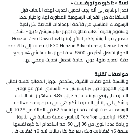
لعبة «ذا كرو موتورفيست»
تجدر الإشارة إلى أنه يجب تحميل تحديث لهذه الألعاب قبل
الاستفادة من القدرات الرسومية المطورة لها، واختيار نمط
الرسومات المناسب من قائمة الإعدادات الخاصة بكل لعبة.
وسنقوم بتجربة ألعاب مطورة لجهاز «بلايستيشن 5 برو» بشكل
معمق قريباً ونشارككم النتائج (منها لعبتا Horizon Zero Dawn
Remastered وLEGO Horizon Adventures). يضاف إلى ذلك دعم
الجهاز تشغيل أكثر من 8500 لعبة لجهاز «بلايستيشن 4» ورفع
دقة العديد منها، دون الحاجة لتحميل تحديث برمجي لها.
مواصفات تقنية
وبالنسبة للمواصفات التقنية، يستخدم الجهاز المعالج نفسه ثماني
النوى الموجود في «بلايستيشن 5» الأساسي، لكن مع توفير
القدرة على رفع سرعته من 3.5 إلى 3.85 غيغاهرتز عند الحاجة
وبشكل آلي. إلا أن القفزة الأكبر هي في قدرة وحدة معالجة
الرسومات، حيث ازدادت قدرتها بنسبة 62 في المائة من 10.28 إلى
16.67 تيرافلوب Teraflop (تريليون عملية حسابية في الثانية)
وزيادة عدد النوى من 36 إلى 60. مع استخدام الذاكرة نفسها
بسعة 16 غيغابايت ولكن بسرعة نقل بيانات تبلغ 18 غيغابت في