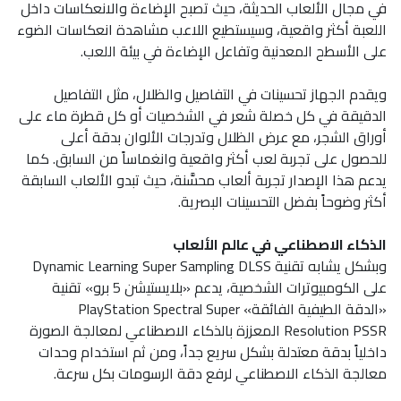
في مجال الألعاب الحديثة، حيث تصبح الإضاءة والانعكاسات داخل
اللعبة أكثر واقعية، وسيستطيع اللاعب مشاهدة انعكاسات الضوء
على الأسطح المعدنية وتفاعل الإضاءة في بيئة اللعب.
ويقدم الجهاز تحسينات في التفاصيل والظلال، مثل التفاصيل
الدقيقة في كل خصلة شعر في الشخصيات أو كل قطرة ماء على
أوراق الشجر، مع عرض الظلال وتدرجات الألوان بدقة أعلى
للحصول على تجربة لعب أكثر واقعية وانغماساً من السابق. كما
يدعم هذا الإصدار تجربة ألعاب محسَّنة، حيث تبدو الألعاب السابقة
أكثر وضوحاً بفضل التحسينات البصرية.
الذكاء الاصطناعي في عالم الألعاب
وبشكل يشابه تقنية Dynamic Learning Super Sampling DLSS
على الكومبيوترات الشخصية، يدعم «بلايستيشن 5 برو» تقنية
«الدقة الطيفية الفائقة» PlayStation Spectral Super
Resolution PSSR المعززة بالذكاء الاصطناعي لمعالجة الصورة
داخلياً بدقة معتدلة بشكل سريع جداً، ومن ثم استخدام وحدات
معالجة الذكاء الاصطناعي لرفع دقة الرسومات بكل سرعة.