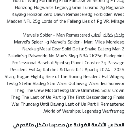
وF1 24 وFinal Fantasy VII Rebirth وFortnite وGod of War
Ragnarök وGran Turismo 7 وHogwarts Legacy وHorizon
Forbidden West وHorizon Zero Dawn Remastered وKayak
VR: Mirage وLies of P وLords of the Fallen وMadden NFL 25.
ونذكر كذلك ألعاب Marvel's Spider - Man Remastered
وMarvel's Spider - Man: Miles Morales وMarvel's Spider -
Man 2 وMetal Gear Solid Delta: Snake EaterوNaraka:
Bladepoint وNBA 2K25 وNo Man's Sky وPalworld وPaladin's
Passage وPlanet Coaster 2 وProfessional Baseball Spirits
2024 - 2025 وRatchet & Clank: Rift Apart وResident Evil 4
وResident Evil Village وRise of the Ronin وRogue Flight وStar
Wars: Jedi Survivor وStar Wars: Outlaws وStellar Blade وTest
Drive Unlimited: Solar Crown وThe Crew Motorfest وThe
Finals وThe First Descendant وThe Last of Us Part I وThe
Last of Us Part II Remastered وUntil Dawn وWar Thunder
وWarframe وWorld of Warships: Legends.
انعكاس الأشعة الضوئية من مصدرها بشكل متقدم في