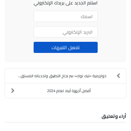
استلم الجديد على بريدك الإلكتروني
اسمك
البريد
الإلكتروني
تفعيل التنبيهات
خوارزمية «تيك توك» سر نجاح التطبيق وتحدياته المستق...
أفضل أجهزة آيباد لعام 2024
أراء وتعليق