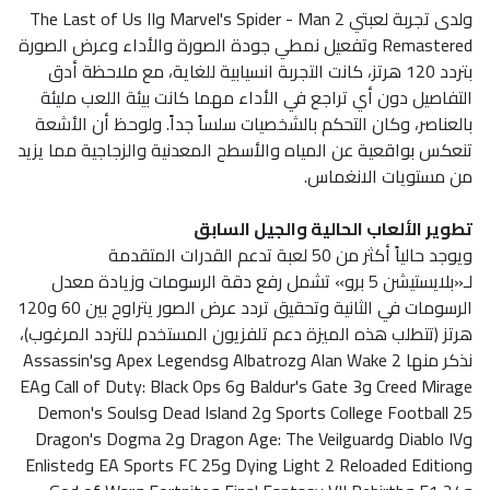
ولدى تجربة لعبتي Marvel's Spider - Man 2 وThe Last of Us II
Remastered وتفعيل نمطي جودة الصورة والأداء وعرض الصورة
بتردد 120 هرتز، كانت التجربة انسيابية للغاية، مع ملاحظة أدق
التفاصيل دون أي تراجع في الأداء مهما كانت بيئة اللعب مليئة
بالعناصر، وكان التحكم بالشخصيات سلساً جداً. ولوحظ أن الأشعة
تنعكس بواقعية عن المياه والأسطح المعدنية والزجاجية مما يزيد
من مستويات الانغماس.
تطوير الألعاب الحالية والجيل السابق
ويوجد حالياً أكثر من 50 لعبة تدعم القدرات المتقدمة
لـ«بلايستيشن 5 برو» تشمل رفع دقة الرسومات وزيادة معدل
الرسومات في الثانية وتحقيق تردد عرض الصور يتراوح بين 60 و120
هرتز (تتطلب هذه الميزة دعم تلفزيون المستخدم للتردد المرغوب)،
نذكر منها Alan Wake 2 وAlbatroz وApex Legends وAssassin's
Creed Mirage وBaldur's Gate 3 وCall of Duty: Black Ops 6 وEA
Sports College Football 25 وDead Island 2 وDemon's Souls
وDiablo IV وDragon Age: The Veilguard وDragon's Dogma 2
وDying Light 2 Reloaded Edition وEA Sports FC 25 وEnlisted