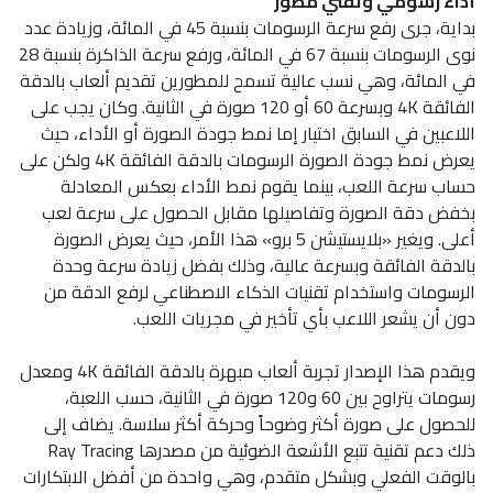
أداء رسومي وتقني مطور
بداية، جرى رفع سرعة الرسومات بنسبة 45 في المائة، وزيادة عدد
نوى الرسومات بنسبة 67 في المائة، ورفع سرعة الذاكرة بنسبة 28
في المائة، وهي نسب عالية تسمح للمطورين تقديم ألعاب بالدقة
الفائقة 4K وبسرعة 60 أو 120 صورة في الثانية. وكان يجب على
اللاعبين في السابق اختيار إما نمط جودة الصورة أو الأداء، حيث
يعرض نمط جودة الصورة الرسومات بالدقة الفائقة 4K ولكن على
حساب سرعة اللعب، بينما يقوم نمط الأداء بعكس المعادلة
بخفض دقة الصورة وتفاصيلها مقابل الحصول على سرعة لعب
أعلى. ويغير «بلايستيشن 5 برو» هذا الأمر، حيث يعرض الصورة
بالدقة الفائقة وبسرعة عالية، وذلك بفضل زيادة سرعة وحدة
الرسومات واستخدام تقنيات الذكاء الاصطناعي لرفع الدقة من
دون أن يشعر اللاعب بأي تأخير في مجريات اللعب.
ويقدم هذا الإصدار تجربة ألعاب مبهرة بالدقة الفائقة 4K ومعدل
رسومات يتراوح بين 60 و120 صورة في الثانية، حسب اللعبة،
للحصول على صورة أكثر وضوحاً وحركة أكثر سلاسة. يضاف إلى
ذلك دعم تقنية تتبع الأشعة الضوئية من مصدرها Ray Tracing
بالوقت الفعلي وبشكل متقدم، وهي واحدة من أفضل الابتكارات