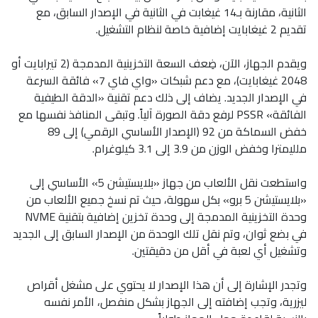
الثانية، مقارنة بـ14 غيغابت في الثانية في الإصدار السابق، مع
تقديم 2 غيغابايت إضافية خاصة لنظام التشغيل.
ويقدم الجهاز، الآن، ضِعف السعة التخزينية المدمجة (2 تيرابايت أو
2048 غيغابايت)، مع دعم شبكات «واي فاي 7» فائقة السرعة
في الإصدار الجديد. يضاف إلى ذلك دعم تقنية «الدقة الطيفية
الفائقة» PSSR لرفع دقة الصورة آلياً. وتبقى المنافذ نفسها مع
خفض السماكة من 92 (الإصدار الأساسي الرقمي) إلى 89
ملليمترا وخفض الوزن من 3.9 إلى 3.1 كيلوغرام.
واستطعت نقل الألعاب من جهاز «بلايستيشن 5» الأساسي إلى
«بلايستيشن 5 برو» بكل سهولة، حيث تم نسخ جميع الألعاب من
وحدة التخزينية المدمجة إلى وحدة تخزين إضافية بتقنية NVME
في بضع ثوان، وتم نقل تلك الوحدة من الإصدار السابق إلى الجديد
وتشغيل أي لعبة في أقل من دقيقتين.
وتجدر الإشارة إلى أن هذا الإصدار لا يحتوي على مشغل أقراص
ليزرية، وتجب إضافته إلى الجهاز بشكل منفصل، الأمر نفسه