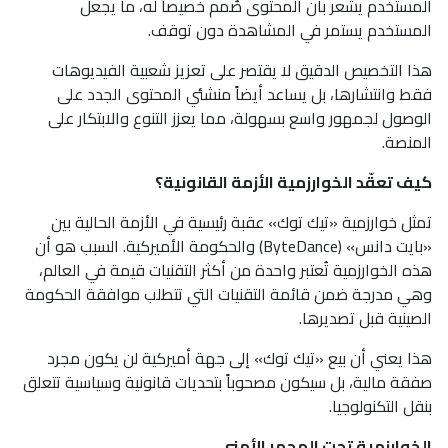
المستخدم يشعر بأن المحتوى صُمم خصيصاً له، ما يجعل
المستخدم يستمر في المشاهدة دون توقف.
هذا التخصيص الدقيق لا يقتصر على تعزيز شعبية الفيديوهات
فقط وانتشارها، بل يساعد أيضاً منشئي المحتوى الجدد على
الوصول لجمهور واسع بسهولة، مما يعزز التنوع والابتكار على
المنصة.
كيف تعقّد الخوارزمية الأزمة القانونية؟
تمثل خوارزمية «تيك توك» عقبة رئيسية في الأزمة الحالية بين
«بايت دانس» (ByteDance) والحكومة الأميركية. السبب هو أن
هذه الخوارزمية تُعتبر واحدة من أكثر التقنيات قيمة في العالم،
وهي مدرجة ضمن قائمة التقنيات التي تتطلب موافقة الحكومة
الصينية قبل تصديرها.
هذا يعني أن بيع «تيك توك» إلى جهة أميركية لن يكون مجرد
صفقة مالية، بل سيكون مصحوباً بتحديات قانونية وسياسية تتعلق
بنقل التكنولوجيا.
الخوارزمية تحت المجهر الأمني