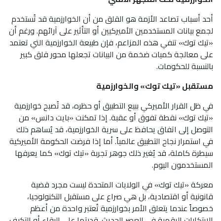
أحد أسباب تصاعد الأزمة هو القلق من أن الخوارزمية قد تُستخدم
لجمع بيانات المستخدمين الأميركيين أو التأثير على آرائهم. ورغم أن
«تيك توك» تنفي هذه المزاعم، فإن طبيعة الخوارزمية التي تعتمد
على معالجة كميات ضخمة من البيانات تجعلها محور قلق كبير
بالنسبة للحكومات.
مستقبل «تيك توك» والخوارزمية
في ظل القرار الأميركي ببيع التطبيق أو حظره، قد تُصبح خوارزمية
«تيك توك» نقطة تفوق أو عقبة. إذا تمكنت «بايت دانس» من
التوصل إلى اتفاق يحافظ على سرية الخوارزمية، قد يُساهم ذلك
في استمرار نجاح التطبيق عالمياً. أما إذا فرضت الحكومة الأميركية
سيطرة كاملة، قد يُغير ذلك جوهر تجربة «تيك توك» كما يعرفها
المستخدمون اليوم.
معركة «تيك توك» في الولايات المتحدة ليست مجرد قضية
قانونية أو اقتصادية، بل هي صراع على مستقبل التكنولوجيا،
خصوصاً عندما يتعلق الأمر بخوارزمية تُعتبر واحدة من أعظم
الابتكارات الرقمية في العصر الحديث. قدرتها على البقاء أو التكيف