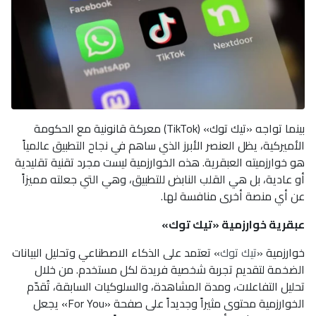
بينما تواجه «تيك توك» (TikTok) معركة قانونية مع الحكومة
الأميركية، يظل العنصر الأبرز الذي ساهم في نجاح التطبيق عالمياً
هو خوارزميته العبقرية. هذه الخوارزمية ليست مجرد تقنية تقليدية
أو عادية، بل هي القلب النابض للتطبيق، وهي التي جعلته مميزاً
عن أي منصة أخرى منافسة لها.
عبقرية خوارزمية «تيك توك»
خوارزمية «
تيك توك
» تعتمد على الذكاء الاصطناعي وتحليل البيانات
الضخمة لتقديم تجربة شخصية فريدة لكل مستخدم. من خلال
تحليل التفاعلات، ومدة المشاهدة، والسلوكيات السابقة، تُقدّم
الخوارزمية محتوى مثيراً وجديداً على صفحة «For You» يجعل